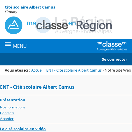
Panneau de gestion des cookies
Cité scolaire Albert Camus
Menu de la rubrique
Contenu
Firminy
MENU
Se connecter
Vous êtes ici :
Accueil
›
ENT - Cité scolaire Albert Camus
›
Notre Site Web
ENT - Cité scolaire Albert Camus
Présentation
Nos formations
Contacts
Accéder
La cité scolaire en vidéo