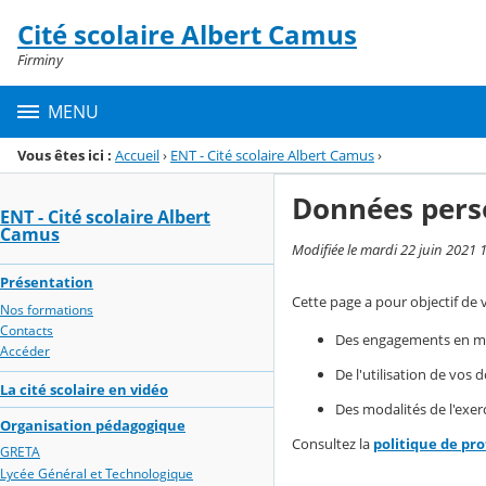
Panneau de gestion des cookies
Cité scolaire Albert Camus
Menu de la rubrique
Contenu
Firminy
MENU
Vous êtes ici :
Accueil
›
ENT - Cité scolaire Albert Camus
›
Données pers
ENT - Cité scolaire Albert
Camus
Modifiée le mardi 22 juin 2021 
Présentation
Cette page a pour objectif de 
Nos formations
Contacts
Des engagements en mat
Accéder
De l'utilisation de vos
La cité scolaire en vidéo
Des modalités de l'exerc
Organisation pédagogique
Consultez la
politique de pr
GRETA
Lycée Général et Technologique