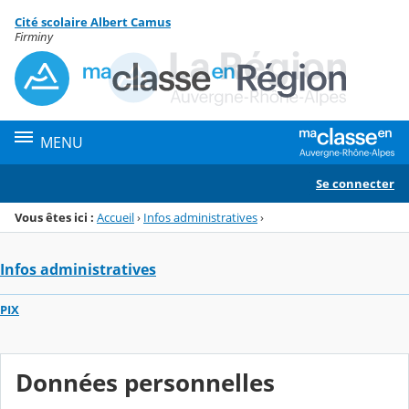
Panneau de gestion des cookies
Cité scolaire Albert Camus
Menu de la rubrique
Contenu
Firminy
MENU
Se connecter
Vous êtes ici :
Accueil
›
Infos administratives
›
Infos administratives
PIX
Données personnelles