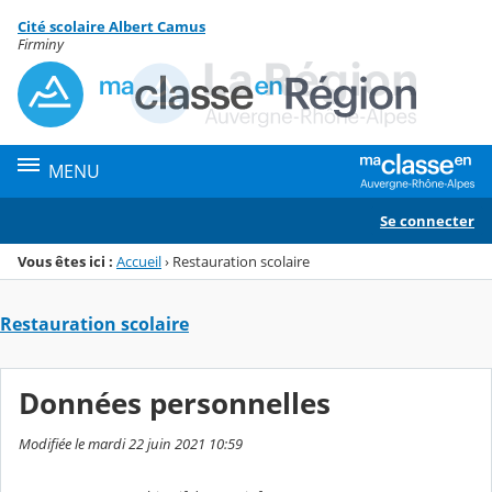
Panneau de gestion des cookies
Cité scolaire Albert Camus
Menu de la rubrique
Contenu
Firminy
MENU
Se connecter
Vous êtes ici :
Accueil
›
Restauration scolaire
Restauration scolaire
Données personnelles
Modifiée le mardi 22 juin 2021 10:59