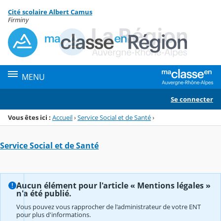
Panneau de gestion des cookies
Cité scolaire Albert Camus
Menu de la rubrique
Contenu
Firminy
MENU
Se connecter
Vous êtes ici :
Accueil
›
Service Social et de Santé
›
Service Social et de Santé
Aucun élément pour l'article « Mentions légales »
n'a été publié.
Vous pouvez vous rapprocher de l'administrateur de votre ENT
pour plus d'informations.