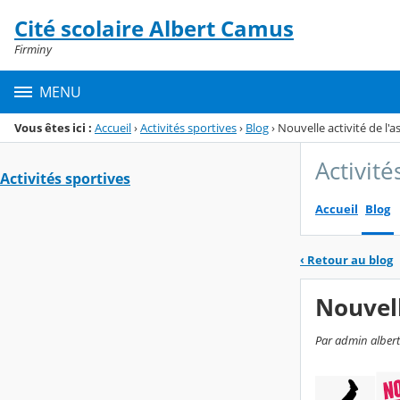
Panneau de gestion des cookies
Cité scolaire Albert Camus
Menu de la rubrique
Contenu
Firminy
MENU
Vous êtes ici :
Accueil
›
Activités sportives
›
Blog
›
Nouvelle activité de l'
Activité
Activités sportives
Accueil
Blog
‹
Retour au blog
Nouvell
Par admin albert-