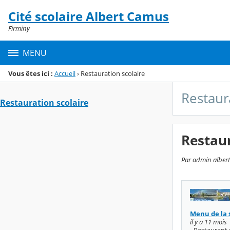
Panneau de gestion des cookies
Cité scolaire Albert Camus
Menu de la rubrique
Contenu
Firminy
MENU
Vous êtes ici :
Accueil
›
Restauration scolaire
Restaur
Restauration scolaire
Restaur
Par admin albert-
Menu de la 
il y a 11 mois
- Restaurant 