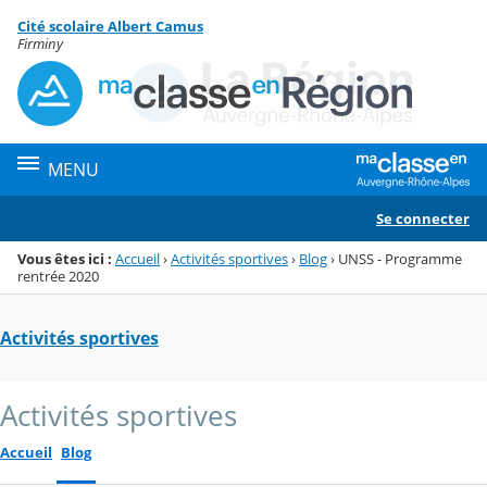
Panneau de gestion des cookies
Cité scolaire Albert Camus
Menu de la rubrique
Contenu
Firminy
MENU
Se connecter
Vous êtes ici :
Accueil
›
Activités sportives
›
Blog
›
UNSS - Programme
rentrée 2020
Activités sportives
Activités sportives
Accueil
Blog