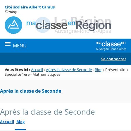
Panneau de gestion des cookies
Cité scolaire Albert Camus
Menu de la rubrique
Contenu
Firminy
MENU
Se connecter
Vous êtes ici :
Accueil
›
Après la classe de Seconde
›
Blog
›
Présentation
Spécialité 1ère - Mathématiques
Après la classe de Seconde
Après la classe de Seconde
Accueil
Blog