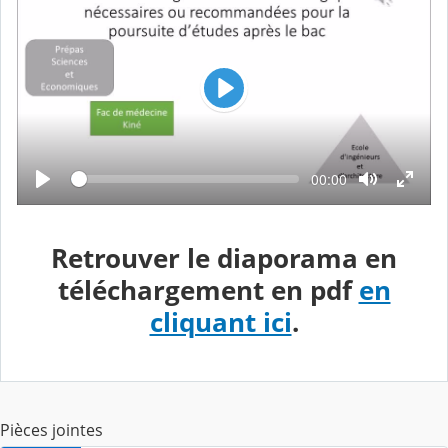
L
e
c
t
L
T
00:00
e
e
u
c
m
t
r
p
u
s
r
e
é
Retrouver le diaporama en
e
c
o
téléchargement en pdf
en
u
l
cliquant ici
.
é
Pièces jointes