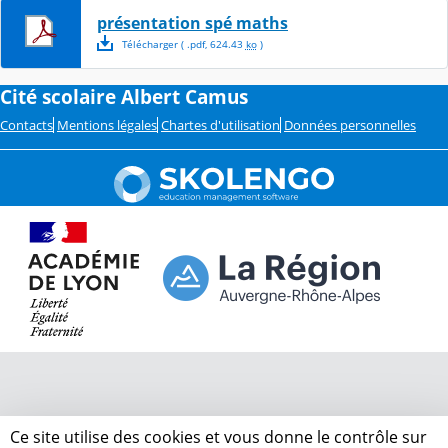
présentation spé maths
Télécharger
( .
pdf
,
624.43
ko
)
Cité scolaire Albert Camus
Contacts
Mentions légales
Chartes d'utilisation
Données personnelles
Ce site utilise des cookies et vous donne le contrôle sur