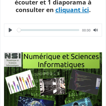
écouter et 1 diaporama à
consulter en
cliquant ici
.
L
T
00:00
e
e
c
m
t
p
u
s
r
é
e
c
o
u
l
é