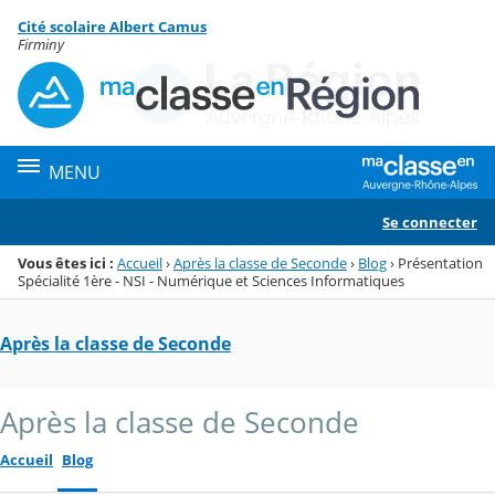
Panneau de gestion des cookies
Cité scolaire Albert Camus
Menu de la rubrique
Contenu
Firminy
MENU
Se connecter
Vous êtes ici :
Accueil
›
Après la classe de Seconde
›
Blog
›
Présentation
Spécialité 1ère - NSI - Numérique et Sciences Informatiques
Après la classe de Seconde
Après la classe de Seconde
Accueil
Blog