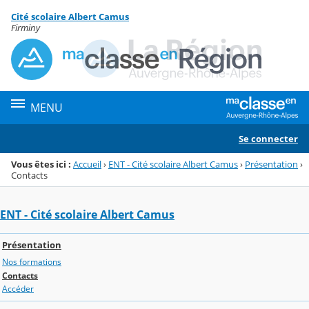
Panneau de gestion des cookies
Cité scolaire Albert Camus
Menu de la rubrique
Contenu
Firminy
MENU
Se connecter
Vous êtes ici :
Accueil
›
ENT - Cité scolaire Albert Camus
›
Présentation
›
Contacts
ENT - Cité scolaire Albert Camus
Présentation
Nos formations
Contacts
Accéder