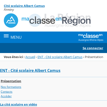
Panneau de gestion des cookies
Cité scolaire Albert Camus
Menu de la rubrique
Contenu
Firminy
MENU
Se connecter
Vous êtes ici :
Accueil
›
ENT - Cité scolaire Albert Camus
›
Présentation
ENT - Cité scolaire Albert Camus
Présentation
Nos formations
Contacts
Accéder
La cité scolaire en vidéo