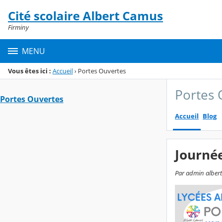
Panneau de gestion des cookies
Cité scolaire Albert Camus
Menu de la rubrique
Contenu
Firminy
MENU
Vous êtes ici :
Accueil
›
Portes Ouvertes
Portes 
Portes Ouvertes
Accueil
Blog
Journée
Par admin albert