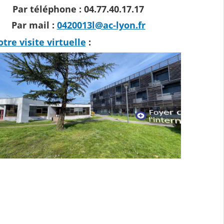
Par téléphone : 04.77.40.17.17
Par mail :
0420013l@ac-lyon.fr
otre visite virtuelle
: