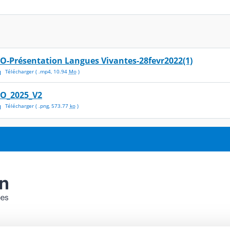
PO-Présentation Langues Vivantes-28fevr2022(1)
Télécharger
( .
mp4
,
10.94
Mo
)
PO_2025_V2
Télécharger
( .
png
,
573.77
ko
)