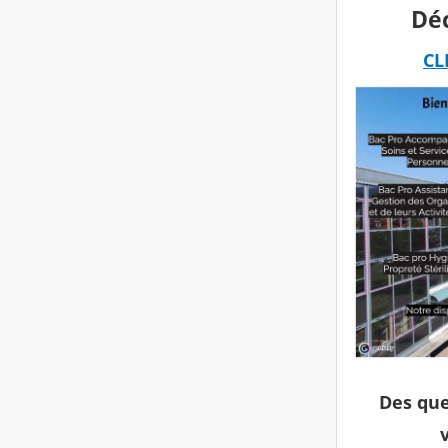
Déc
CL
Des que