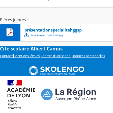
Pièces jointes
présentationspecialitehggsp
Télécharger
( .
pdf
,
3.92
Mo
)
Cité scolaire Albert Camus
Contacts
Mentions légales
Chartes d'utilisation
Données personnelles