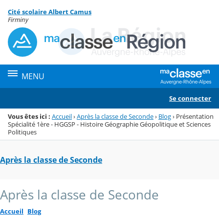
Panneau de gestion des cookies
Cité scolaire Albert Camus
Menu de la rubrique
Contenu
Firminy
MENU
Se connecter
Vous êtes ici :
Accueil
›
Après la classe de Seconde
›
Blog
›
Présentation
Spécialité 1ère - HGGSP - Histoire Géographie Géopolitique et Sciences
Politiques
Après la classe de Seconde
Après la classe de Seconde
Accueil
Blog