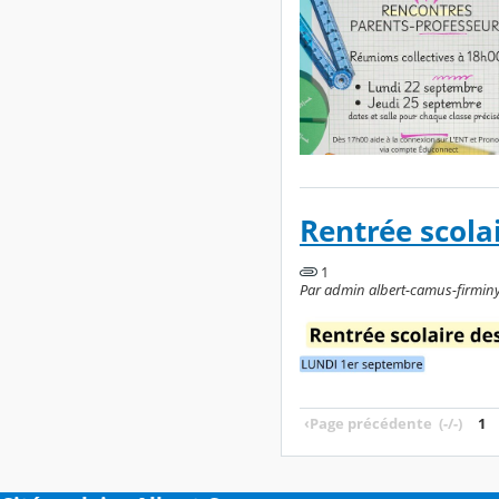
Rentrée scola
1
Par admin albert-camus-firminy,
‹
Page précédente
(-/-)
1