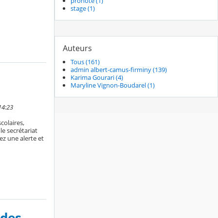
pronote (1)
stage (1)
Auteurs
Tous (161)
admin albert-camus-firminy (139)
Karima Gourari (4)
Maryline Vignon-Boudarel (1)
14:23
colaires,
le secrétariat
z une alerte et
 des