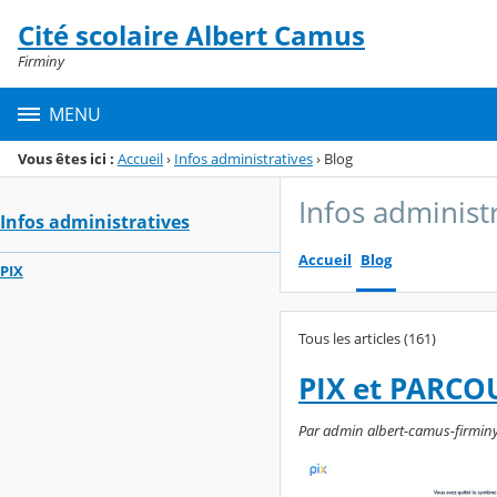
Panneau de gestion des cookies
Cité scolaire Albert Camus
Menu de la rubrique
Contenu
Firminy
MENU
Vous êtes ici :
Accueil
›
Infos administratives
›
Blog
Infos administ
Infos administratives
Accueil
Blog
PIX
Tous les articles (161)
PIX et PARCOU
Par admin albert-camus-firminy,