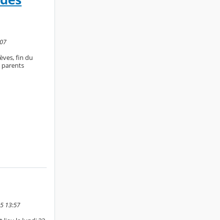
:07
èves, fin du
e parents
25 13:57