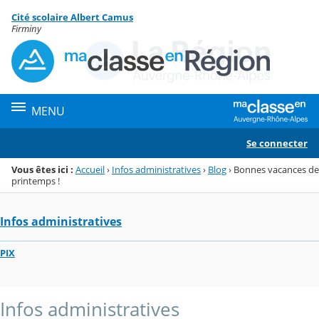
Panneau de gestion des cookies
Cité scolaire Albert Camus
Menu de la rubrique
Contenu
Firminy
MENU
Se connecter
Vous êtes ici :
Accueil
›
Infos administratives
›
Blog
›
Bonnes vacances de
printemps !
Infos administratives
PIX
Infos administratives