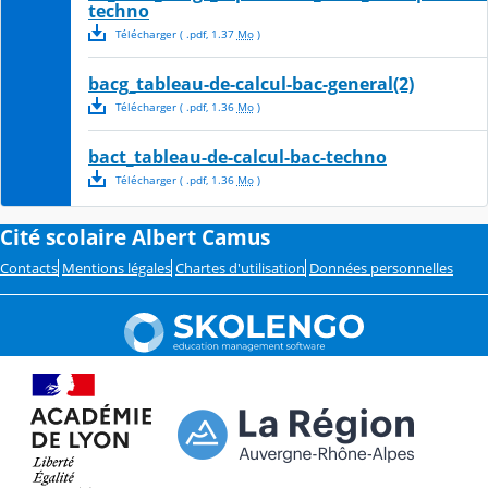
techno
Télécharger
( .
pdf
,
1.37
Mo
)
bacg_tableau-de-calcul-bac-general(2)
Télécharger
( .
pdf
,
1.36
Mo
)
bact_tableau-de-calcul-bac-techno
Télécharger
( .
pdf
,
1.36
Mo
)
Cité scolaire Albert Camus
Contacts
Mentions légales
Chartes d'utilisation
Données personnelles