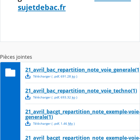
sujetdebac.fr
Pièces jointes
21_avril_bac_repartition_note_voie_generale(1
Télécharger
( .
pdf
,
691.28
ko
)
21_avril_bac_repartition_note_voie_techno(1)
Télécharger
( .
pdf
,
693.32
ko
)
21_avril_bacgt_repartition_note_exemple-voie
generale(1)
Télécharger
( .
pdf
,
1.46
Mo
)
21_avril_bacgt_repartition_note_exemple-voie