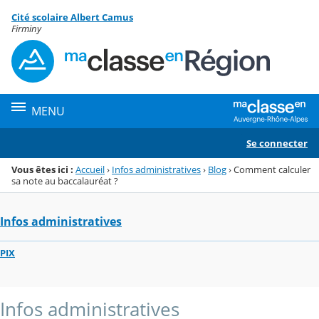
Panneau de gestion des cookies
Cité scolaire Albert Camus
Menu de la rubrique
Contenu
Firminy
MENU
Se connecter
Vous êtes ici :
Accueil
›
Infos administratives
›
Blog
›
Comment calculer
sa note au baccalauréat ?
Infos administratives
PIX
Infos administratives