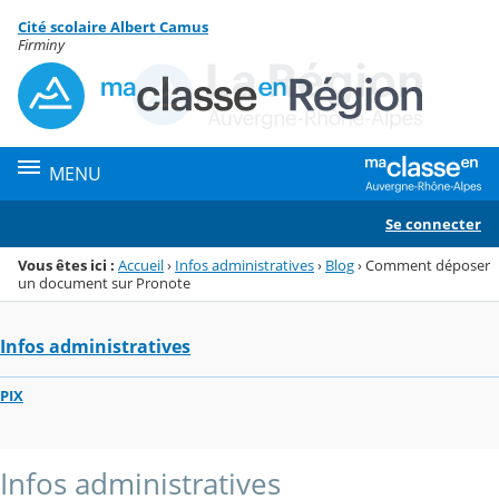
Panneau de gestion des cookies
Cité scolaire Albert Camus
Menu de la rubrique
Contenu
Firminy
MENU
Se connecter
Vous êtes ici :
Accueil
›
Infos administratives
›
Blog
›
Comment déposer
un document sur Pronote
Infos administratives
PIX
Infos administratives