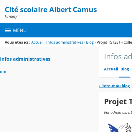
Panneau de gestion des cookies
Cité scolaire Albert Camus
Menu de la rubrique
Contenu
Firminy
MENU
Vous êtes ici :
Accueil
›
Infos administratives
›
Blog
›
Projet TST2S1 - Coll
Infos a
Infos administratives
Accueil
Blog
PIX
‹
Retour au blog
Projet 
Par admin albert-