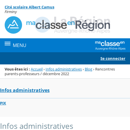
Panneau de gestion des cookies
Cité scolaire Albert Camus
Menu de la rubrique
Contenu
Firminy
MENU
Se connecter
Vous êtes ici :
Accueil
›
Infos administratives
›
Blog
›
Rencontres
parents-professeurs / décembre 2022
Infos administratives
PIX
Infos administratives