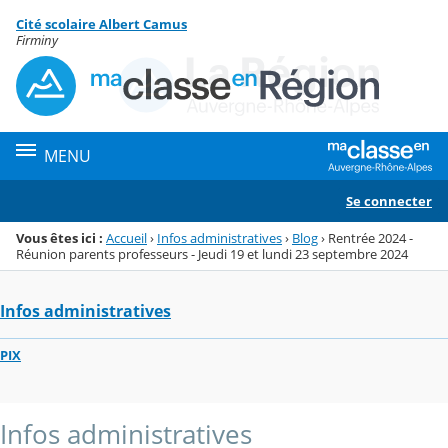
Panneau de gestion des cookies
Cité scolaire Albert Camus
Menu de la rubrique
Contenu
Firminy
MENU
Se connecter
Vous êtes ici :
Accueil
›
Infos administratives
›
Blog
›
Rentrée 2024 -
Réunion parents professeurs - Jeudi 19 et lundi 23 septembre 2024
Infos administratives
PIX
Infos administratives