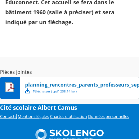
Educonnect. Cet accueil se fera dans le
bâtiment 1960 (salle à préciser) et sera
indiqué par un fléchage.
Pièces jointes
planning_rencontres_parents_professeurs_se
Télécharger
( .
pdf
,
238.14
ko
)
Cité scolaire Albert Camus
Contacts
Mentions légales
Chartes d'utilisation
Données personnelles