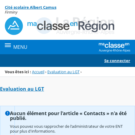
Panneau de gestion des cookies
Cité scolaire Albert Camus
Menu de la rubrique
Contenu
Firminy
MENU
Se connecter
Vous êtes ici :
Accueil
›
Evaluation au LGT
›
Evaluation au LGT
Aucun élément pour l'article « Contacts » n'a été
publié.
Vous pouvez vous rapprocher de l'administrateur de votre ENT
pour plus d'informations.