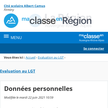
Panneau de gestion des cookies
Cité scolaire Albert Camus
Menu de la rubrique
Contenu
Firminy
MENU
Se connecter
Vous êtes ici :
Accueil
›
Evaluation au LGT
›
Evaluation au LGT
Données personnelles
Modifiée le mardi 22 juin 2021 10:59