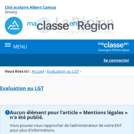
Panneau de gestion des cookies
Cité scolaire Albert Camus
Menu de la rubrique
Contenu
Firminy
MENU
Se connecter
Vous êtes ici :
Accueil
›
Evaluation au LGT
›
Evaluation au LGT
Aucun élément pour l'article « Mentions légales »
n'a été publié.
Vous pouvez vous rapprocher de l'administrateur de votre ENT
pour plus d'informations.