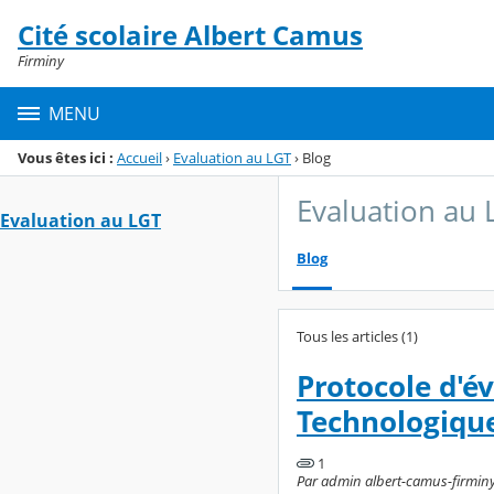
Panneau de gestion des cookies
Cité scolaire Albert Camus
Menu de la rubrique
Contenu
Firminy
MENU
Vous êtes ici :
Accueil
›
Evaluation au LGT
›
Blog
Evaluation au 
Evaluation au LGT
Blog
Tous les articles (1)
Protocole d'é
Technologiqu
1
Par admin albert-camus-firminy, 